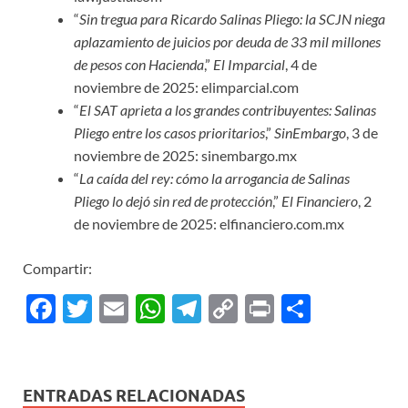
“
Sin tregua para Ricardo Salinas Pliego: la SCJN niega
aplazamiento de juicios por deuda de 33 mil millones
de pesos con Hacienda
,”
El Imparcial
, 4 de
noviembre de 2025: elimparcial.com
“
El SAT aprieta a los grandes contribuyentes: Salinas
Pliego entre los casos prioritarios
,”
SinEmbargo
, 3 de
noviembre de 2025: sinembargo.mx
“
La caída del rey: cómo la arrogancia de Salinas
Pliego lo dejó sin red de protección
,”
El Financiero
, 2
de noviembre de 2025: elfinanciero.com.mx
Compartir:
F
T
E
W
T
C
P
C
ac
w
m
h
el
o
ri
o
e
itt
ail
at
e
p
nt
m
b
er
s
gr
y
p
ENTRADAS RELACIONADAS