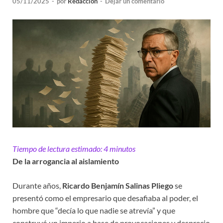
05/11/2025
-
por
Redacción
-
Dejar un comentario
Tiempo de lectura estimado:
4
minutos
De la arrogancia al aislamiento
Durante años,
Ricardo Benjamín Salinas Pliego
se
presentó como el empresario que desafiaba al poder, el
hombre que “decía lo que nadie se atrevía” y que
construyó un imperio a base de provocaciones y desprecio