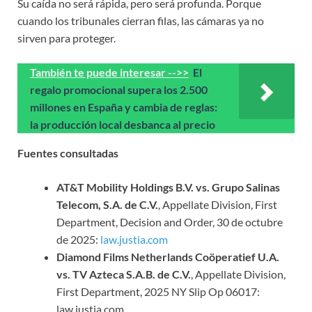
Su caída no será rápida, pero será profunda. Porque
cuando los tribunales cierran filas, las cámaras ya no
sirven para proteger.
También te puede interesar -->>
El
regalo promocional supera los 2.500
millones en España y cambia de reglas:
la producción local desbanca al precio
Fuentes consultadas
AT&T Mobility Holdings B.V. vs. Grupo Salinas
Telecom, S.A. de C.V.
, Appellate Division, First
Department, Decision and Order, 30 de octubre
de 2025:
law.justia.com
Diamond Films Netherlands Coöperatief U.A.
vs. TV Azteca S.A.B. de C.V.
, Appellate Division,
First Department, 2025 NY Slip Op 06017:
law.justia.com