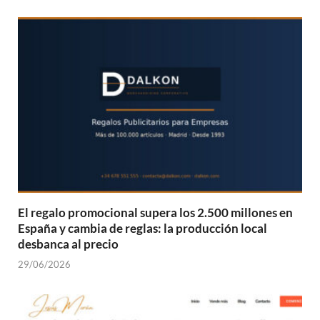
o
A
a
Li
ar
o
p
m
n
ti
k
p
k
r
El regalo promocional supera los 2.500 millones en
España y cambia de reglas: la producción local
desbanca al precio
29/06/2026