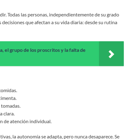
idir. Todas las personas, independientemente de su grado
 decisiones que afectan a su vida diaria: desde su rutina
 el grupo de los proscritos y la falta de
 comidas.
timenta.
a tomadas.
 clara.
an de atención individual.
tivas, la autonomía se adapta, pero nunca desaparece. Se