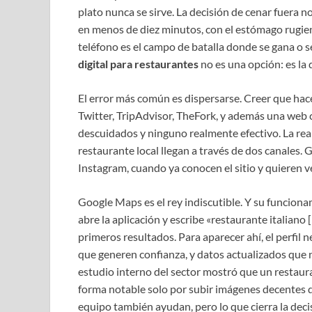
plato nunca se sirve. La decisión de cenar fuera n
en menos de diez minutos, con el estómago rugiend
teléfono es el campo de batalla donde se gana o se
digital para restaurantes
no es una opción: es la d
El error más común es dispersarse. Creer que hace
Twitter, TripAdvisor, TheFork, y además una web c
descuidados y ninguno realmente efectivo. La real
restaurante local llegan a través de dos canales
Instagram, cuando ya conocen el sitio y quieren ve
Google Maps es el rey indiscutible. Y su funcion
abre la aplicación y escribe «restaurante italiano 
primeros resultados. Para aparecer ahí, el perfil 
que generen confianza, y datos actualizados que no
estudio interno del sector mostró que un restaur
forma notable solo por subir imágenes decentes de
equipo también ayudan, pero lo que cierra la decis