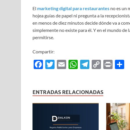
El
marketing digital para restaurantes
no es un m
hojea guías de papel ni pregunta a la recepcionista 
en menos de diez minutos decide dónde va a comer
simplemente no existe para él. Y en el mundo de la 
permitirse.
Compartir:
F
T
E
W
T
C
P
ac
w
m
h
el
o
ri
o
e
itt
ail
at
e
p
nt
b
er
s
gr
y
p
ENTRADAS RELACIONADAS
o
A
a
Li
a
o
p
m
n
ti
k
p
k
r