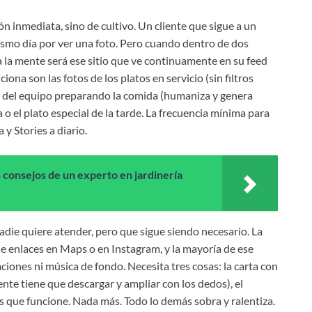
ón inmediata, sino de cultivo. Un cliente que sigue a un
mismo día por ver una foto. Pero cuando dentro de dos
 a la mente será ese sitio que ve continuamente en su feed
ona son las fotos de los platos en servicio (sin filtros
os del equipo preparando la comida (humaniza y genera
a o el plato especial de la tarde. La frecuencia mínima para
y Stories a diario.
 consejos de un experto en jardinería
adie quiere atender, pero que sigue siendo necesario. La
de enlaces en Maps o en Instagram, y la mayoría de ese
aciones ni música de fondo. Necesita tres cosas: la carta con
ente tiene que descargar y ampliar con los dedos), el
as que funcione. Nada más. Todo lo demás sobra y ralentiza.