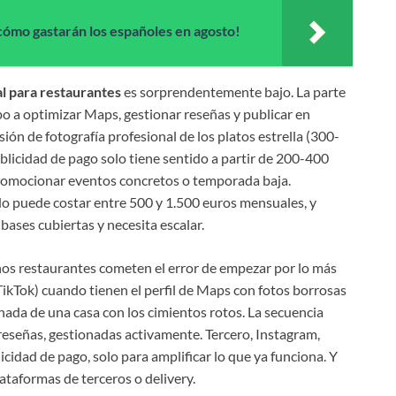
ómo gastarán los españoles en agosto!
al para restaurantes
es sorprendentemente bajo. La parte
po a optimizar Maps, gestionar reseñas y publicar en
ión de fotografía profesional de los platos estrella (300-
blicidad de pago solo tiene sentido a partir de 200-400
promocionar eventos concretos o temporada baja.
do puede costar entre 500 y 1.500 euros mensuales, y
bases cubiertas y necesita escalar.
chos restaurantes cometen el error de empezar por lo más
ikTok) cuando tienen el perfil de Maps con fotos borrosas
chada de una casa con los cimientos rotos. La secuencia
reseñas, gestionadas activamente. Tercero, Instagram,
icidad de pago, solo para amplificar lo que ya funciona. Y
ataformas de terceros o delivery.