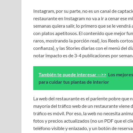
Instagram, por su parte, no es un canal de captaci
restaurante en Instagram no va a ir a cenar ese 
semanas quiera salir, lo primero que se le vendrá
con platos apetitosos. El contenido que mejor funci
raros, mostrando la porción real), los Reels cort
confianza), y las Stories diarias con el menú del dí
notar impacto es de 3-4 publicaciones por semana 
También te puede interesar -->>
Los mejores
para cuidar tus plantas de interior
La web del restaurante es el pariente pobre que n
mayoría del tráfico web de un restaurante viene 
tráfico es móvil. Por eso, la web no necesita anim
fotos y precios actualizados (no un PDF que el cli
teléfono visible y enlazado, y un botón de reserv