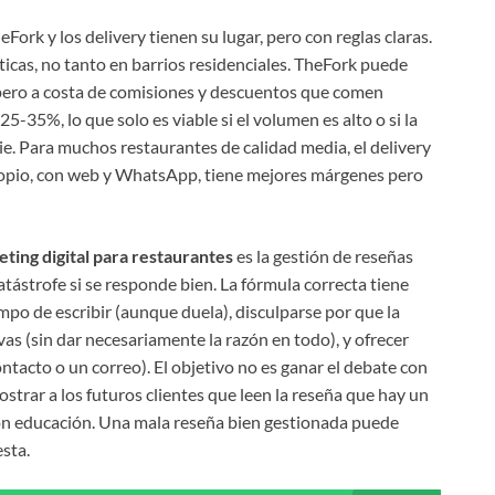
ork y los delivery tienen su lugar, pero con reglas claras.
ticas, no tanto en barrios residenciales. TheFork puede
 pero a costa de comisiones y descuentos que comen
-35%, lo que solo es viable si el volumen es alto o si la
e. Para muchos restaurantes de calidad media, el delivery
 propio, con web y WhatsApp, tiene mejores márgenes pero
ting digital para restaurantes
es la gestión de reseñas
catástrofe si se responde bien. La fórmula correcta tiene
empo de escribir (aunque duela), disculparse por que la
vas (sin dar necesariamente la razón en todo), y ofrecer
tacto o un correo). El objetivo no es ganar el debate con
trar a los futuros clientes que leen la reseña que hay un
on educación. Una mala reseña bien gestionada puede
sta.